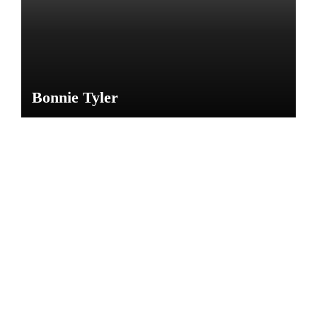
M
Bonnie Tyler
NOTICIAS
CARL
OS