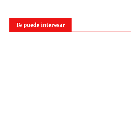
Te puede interesar
Curiosidades
¿Por
qué a
nuestr
o
cerebr