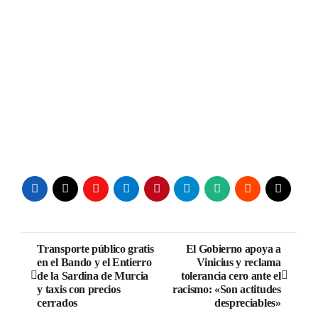
Navegación
Transporte público gratis
El Gobierno apoya a
en el Bando y el Entierro
Vinicius y reclama
de
de la Sardina de Murcia
tolerancia cero ante el
y taxis con precios
racismo: «Son actitudes
entradas
cerrados
despreciables»