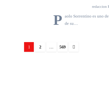
Joaquín Pérez Garcia
redaccion
P
aolo Sorrentino es uno de
de su…
Paginación
1
2
…
569
de
entradas