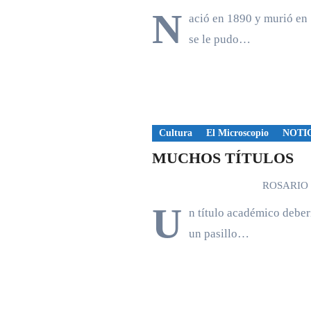
N
ació en 1890 y murió en 
se le pudo…
Cultura
El Microscopio
NOTI
MUCHOS TÍTULOS
ROSARIO
U
n título académico deber
un pasillo…