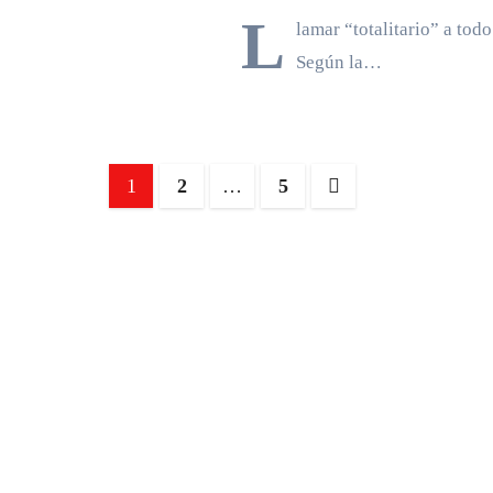
L
lamar “totalitario” a tod
Según la…
Paginación
1
2
…
5
de
entradas