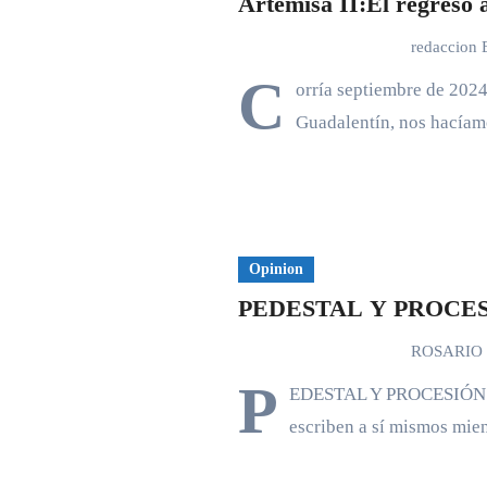
Artemisa II:El regreso 
redaccion
C
orría septiembre de 2024
Guadalentín, nos hacía
Opinion
PEDESTAL Y PROCE
ROSARIO
P
EDESTAL Y PROCESIÓN Hay 
escriben a sí mismos mie