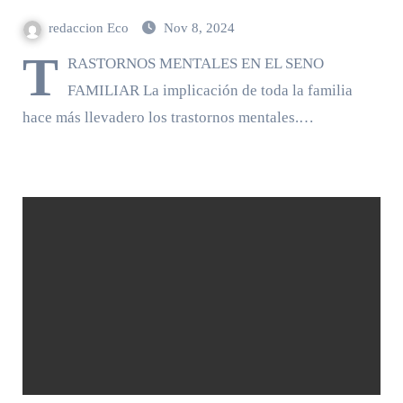
redaccion Eco
Nov 8, 2024
T
RASTORNOS MENTALES EN EL SENO
FAMILIAR La implicación de toda la familia
hace más llevadero los trastornos mentales.…