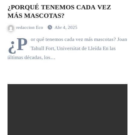
¿PORQUÉ TENEMOS CADA VEZ
MÁS MASCOTAS?
redaccion Eco
Abr 4, 2025
¿P
or qué tenemos cada vez más mascotas? Joan
Tahull Fort, Universitat de Lleida En las
últimas décadas, los…