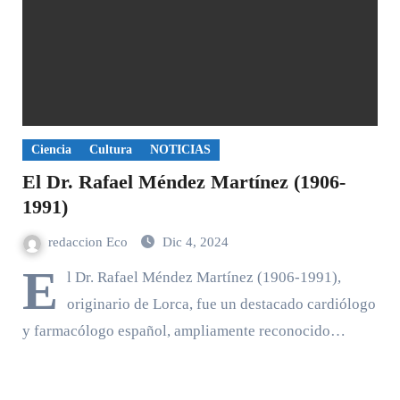
Ciencia
Cultura
NOTICIAS
El Dr. Rafael Méndez Martínez (1906-
1991)
redaccion Eco
Dic 4, 2024
E
l Dr. Rafael Méndez Martínez (1906-1991),
originario de Lorca, fue un destacado cardiólogo
y farmacólogo español, ampliamente reconocido…