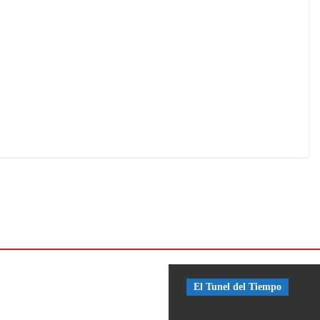
S
SEGURA
n
PEREZ
MUELAS
Jul
19,
2026
TICIAS
El Tunel del Tiempo