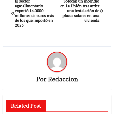
Navegación
El sector
Sofocan un incendio
agroalimentario
en La Unión tras arder
de
exportó 14.0000
una instalación de
millones de euros más
placas solares en una
entradas
de los que importó en
vivienda
2023
Por
Redaccion
Related Post