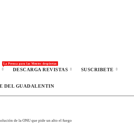
La Prensa para las Mentes despiertas
S
DESCARGA REVISTAS
SUSCRIBETE
LE DEL GUADALENTIN
esolución de la ONU que pide un alto el fuego