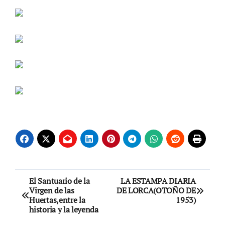
Navegación
El Santuario de la
LA ESTAMPA DIARIA
Virgen de las
DE LORCA(OTOÑO DE
de
Huertas,entre la
1953)
historia y la leyenda
entradas