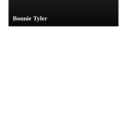
Bonnie Tyler
NOTICIAS
CARL
OS
GARD
EL
Por: