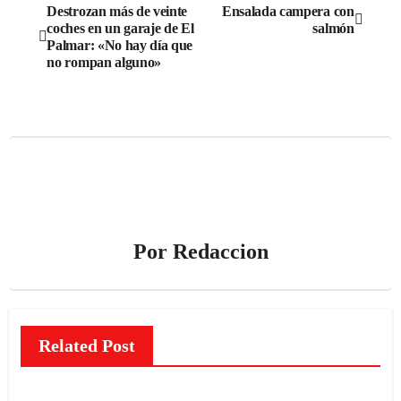
Navegación
Destrozan más de veinte
Ensalada campera con
coches en un garaje de El
salmón
de
Palmar: «No hay día que
no rompan alguno»
entradas
Por
Redaccion
Related Post