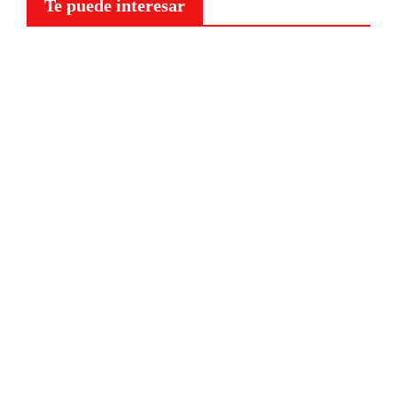
Te puede interesar
Curiosidades
¿Por
qué a
nuestr
o
cerebr
o le
NOTICIAS
sientan