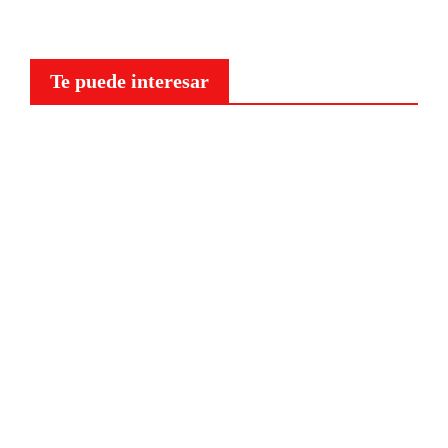
Te puede interesar
Curiosidades
¿Por
qué a
nuestr
o