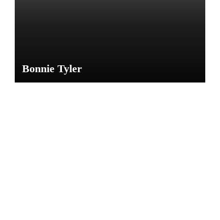
M
Bonnie Tyler
NOTICIAS
CARL
OS