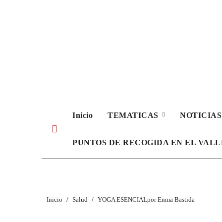
Ir
al
contenido
Inicio
TEMATICAS
NOTICIA
PUNTOS DE RECOGIDA EN EL VAL
Inicio
Salud
YOGA ESENCIALpor Enma Bastida