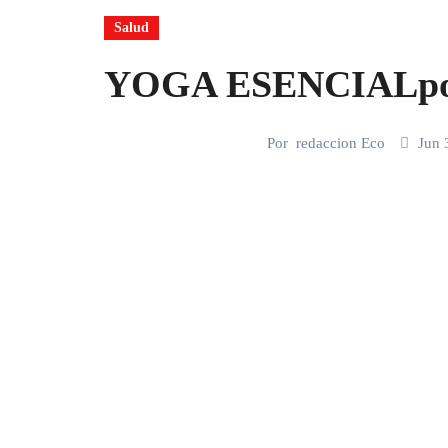
Salud
YOGA ESENCIALpor
Por
redaccion Eco
Jun 