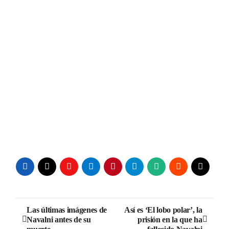
Navegación
Las últimas imágenes de
Así es ‘El lobo polar’, la
Navalni antes de su
prisión en la que ha
de