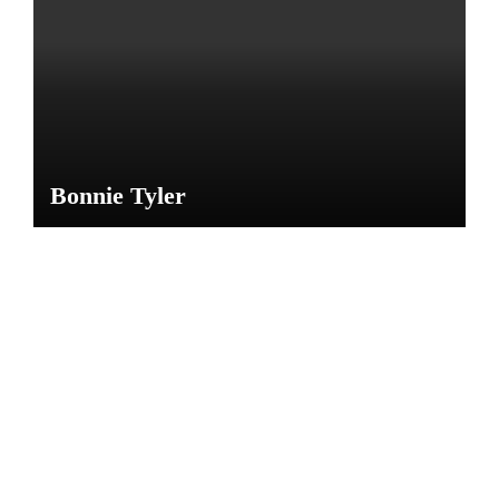
María
M
Bonnie Tyler
NOTICIAS
CARL