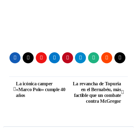
Navegación
La icónica camper
La revancha de Topuria
«Marco Polo» cumple 40
en el Bernabéu, más
de
años
factible que un combate
contra McGregor
entradas