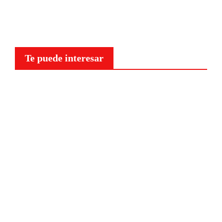
Te puede interesar
Curiosidades
¿Por
qué a
nuestr