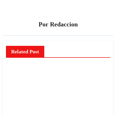
Por
Redaccion
Related Post
NOTICIAS
El
misteri
o de
las