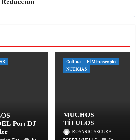
r
Redaccion
AS
Cultura
El Microscopio
NOTICIAS
MUCHOS
LOS
TÍTULOS
EL Por: DJ
der
ROSARIO SEGURA