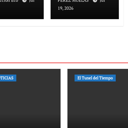
ccion Eco
Jul
PEREZ MUELAS
Jul
19, 2026
TICIAS
El Tunel del Tiempo