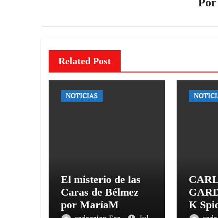
Po
Related Post
NOTICIAS
NOTICI
El misterio de las
CAR
Caras de Bélmez
GARD
por MaríaM
K Spi