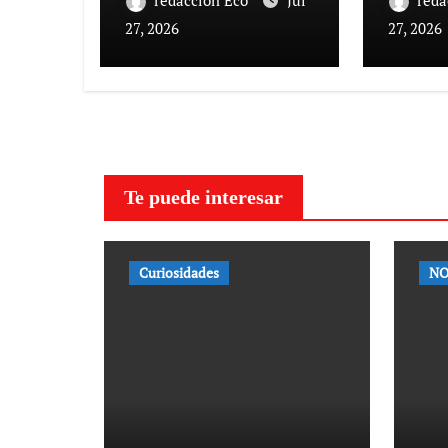
redaccion Eco
Jul
reda
27, 2026
27, 2026
Te puede interesar
Curiosidades
NO