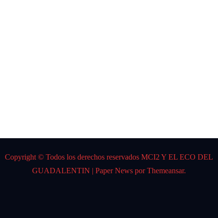
CARL
OS
GARD
EL
Por:
DJ K
Spider
Copyright © Todos los derechos reservados MCI2 Y EL ECO DEL
GUADALENTIN
|
Paper News
por
Themeansar
.