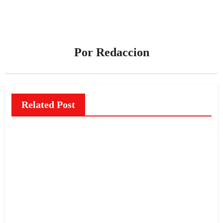
Por
Redaccion
Related Post
NOTICIAS
El
misteri
o de