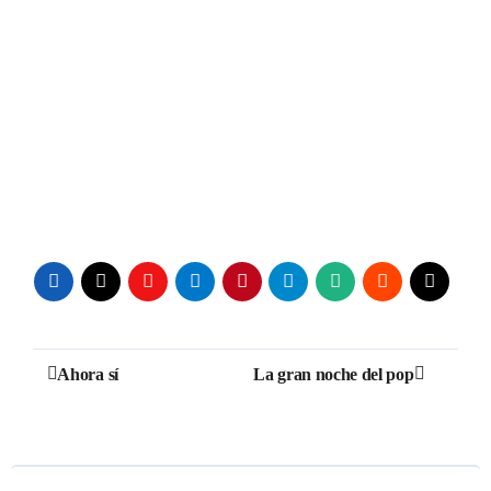
Navegación
Ahora sí
La gran noche del pop
de
entradas