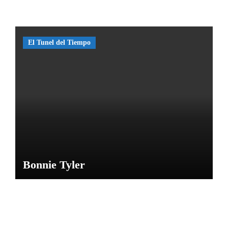
o de
las
Caras
de
El Tunel del Tiempo
Bélmez
por
María
M
Bonnie Tyler
NOTICIAS