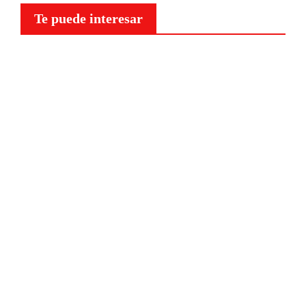
Te puede interesar
Curiosidades
¿Por
qué a
nuestr
o
cerebr
o le
NOTICIAS
sientan