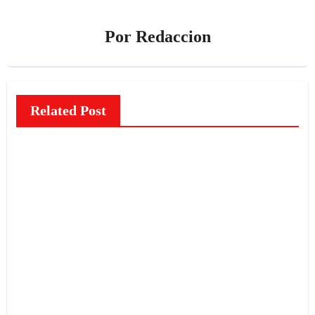
Por
Redaccion
Related Post
NOTICIAS
El
misteri
o de
las
Caras
redaccion