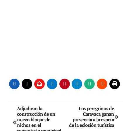
Navegación
Adjudican la
Los peregrinos de
construcción de un
Caravaca ganan
de
nuevo bloque de
presencia a la espera
nichos en el
de la eclosión turística
cementerio municipal