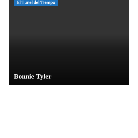
de
El Tunel del Tiempo
Bélmez
por
María
M
Bonnie Tyler
NOTICIAS