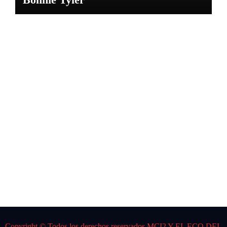
NOTICIAS
CARL
OS
GARD
EL
Por:
DJ K
Spider
Copyright © Todos los derechos reservados MCI2 Y EL ECO DEL