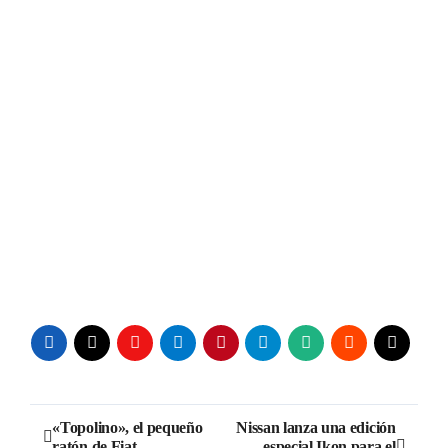
Navegación
«Topolino», el pequeño
Nissan lanza una edición
ratón de Fiat
especial Ikon para el