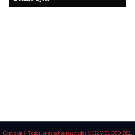
NOTICIAS
CARL
OS
GARD
EL
Por:
DJ K
Spider
Copyright © Todos los derechos reservados MCI2 Y EL ECO DEL