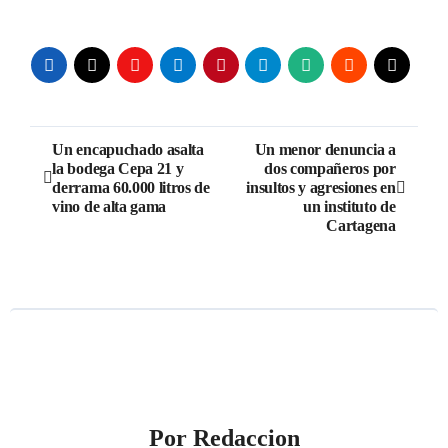
Navegación
Un encapuchado asalta
Un menor denuncia a
la bodega Cepa 21 y
dos compañeros por
de
derrama 60.000 litros de
insultos y agresiones en
vino de alta gama
un instituto de
entradas
Cartagena
Por
Redaccion