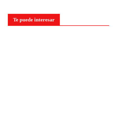
Te puede interesar
Curiosidades
¿Por
qué a
nuestr
o
cerebr