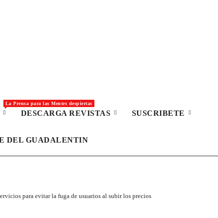
La Prensa para las Mentes despiertas
S
DESCARGA REVISTAS
SUSCRIBETE
LE DEL GUADALENTIN
vicios para evitar la fuga de usuarios al subir los precios