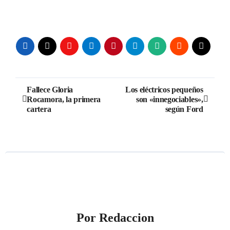
Navegación
Fallece Gloria
Los eléctricos pequeños
Rocamora, la primera
son «innegociables»,
de
cartera
según Ford
entradas
Por
Redaccion