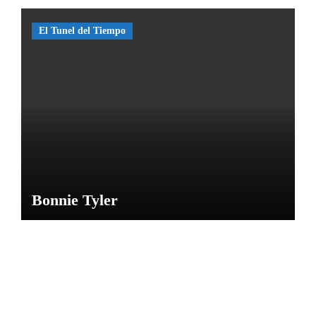
Caras
de
El Tunel del Tiempo
Bélmez
por
María
M
Bonnie Tyler
NOTICIAS