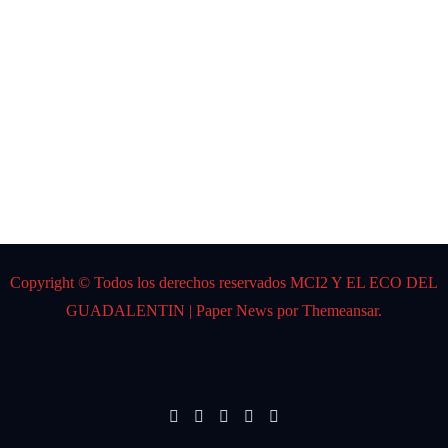
CARL
OS
GARD
EL
Por:
DJ K
Spider
Copyright © Todos los derechos reservados MCI2 Y EL ECO DEL
GUADALENTIN
|
Paper News
por
Themeansar
.