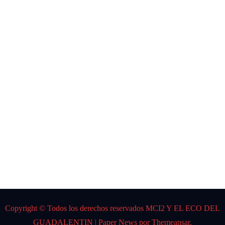
NOTICIAS
CARL
OS
GARD
EL
Por:
DJ K
Spider
Copyright © Todos los derechos reservados MCI2 Y EL ECO DEL
GUADALENTIN
|
Paper News
por
Themeansar
.