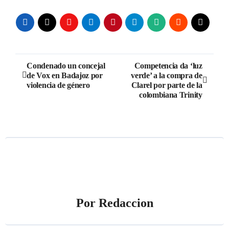
Navegación
Condenado un concejal
Competencia da ‘luz
de Vox en Badajoz por
verde’ a la compra de
de
violencia de género
Clarel por parte de la
colombiana Trinity
entradas
Por
Redaccion