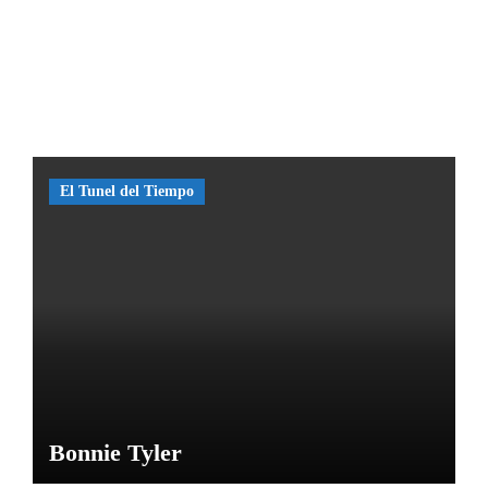
nes?
El
misteri
o de
las
Caras
de
El Tunel del Tiempo
Bélmez
por
María
M
Bonnie Tyler