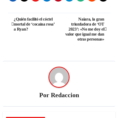
Navegación
¿Quién facilitó el cóctel
Naiara, la gran
mortal de ‘cocaína rosa’
triunfadora de ‘OT
de
a Ryan?
2023’: «No me doy el
valor que igual me dan
entradas
otras personas»
Por
Redaccion