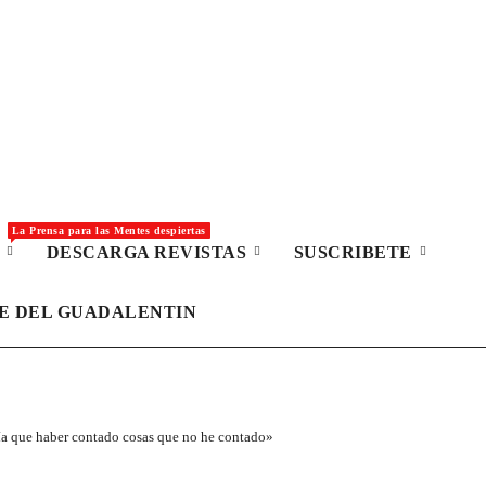
La Prensa para las Mentes despiertas
S
DESCARGA REVISTAS
SUSCRIBETE
LE DEL GUADALENTIN
ía que haber contado cosas que no he contado»