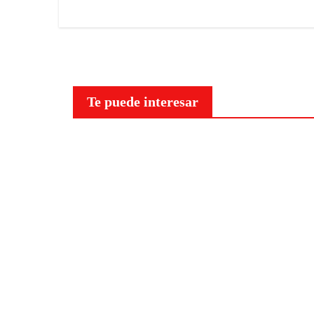
Marí
aM
Te puede interesar
Curiosidades
NO