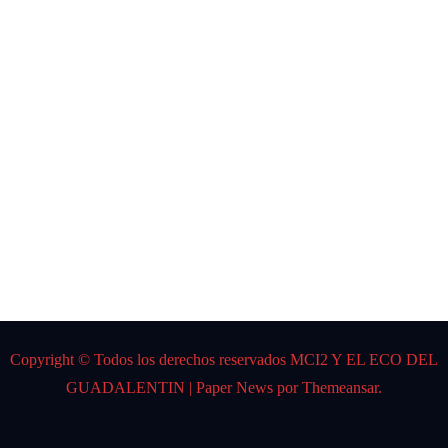
CARL
OS
GARD
EL
Por:
DJ K
Spider
Copyright © Todos los derechos reservados MCI2 Y EL ECO DEL
GUADALENTIN
|
Paper News
por
Themeansar
.