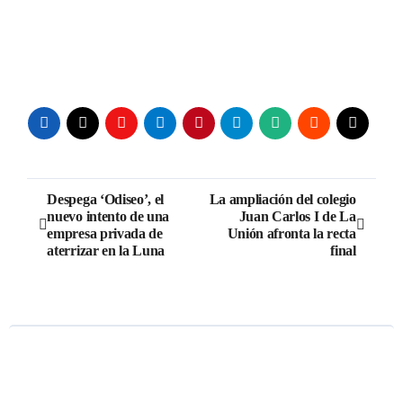
Navegación
Despega ‘Odiseo’, el
La ampliación del colegio
nuevo intento de una
Juan Carlos I de La
de
empresa privada de
Unión afronta la recta
aterrizar en la Luna
final
entradas