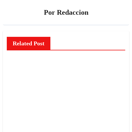
Por
Redaccion
Related Post
NOTICIAS
El
misteri
o de
las
Caras
redaccion
de