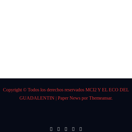
CARL
OS
GARD
EL
Por:
DJ K
Spider
Copyright © Todos los derechos reservados MCI2 Y EL ECO DEL
GUADALENTIN
|
Paper News
por
Themeansar
.