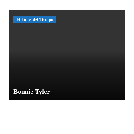
las
Caras
de
El Tunel del Tiempo
Bélmez
por
María
M
Bonnie Tyler
NOTICIAS