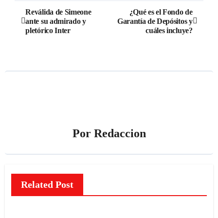
Navegación
Reválida de Simeone
¿Qué es el Fondo de
ante su admirado y
Garantía de Depósitos y
de
pletórico Inter
cuáles incluye?
entradas
Por
Redaccion
Related Post
NOTICIAS