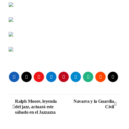
Navegación
Ralph Moore, leyenda
Navarra y la Guardia
del jazz, actuará este
Civil
de
sábado en el Jazzazza
entradas