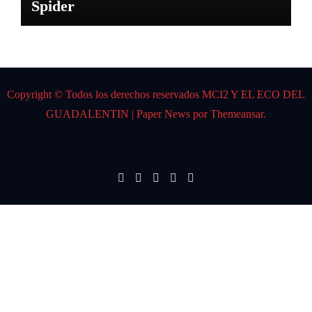
Spider
Copyright © Todos los derechos reservados MCI2 Y EL ECO DEL
GUADALENTIN
|
Paper News
por
Themeansar
.