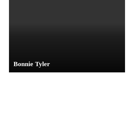
por
María
M
Bonnie Tyler
NOTICIAS