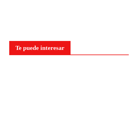
Te puede interesar
Curiosidades
¿Por
qué a