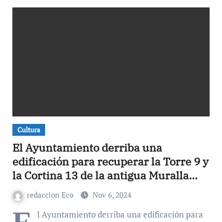
Cultura
El Ayuntamiento derriba una
edificación para recuperar la Torre 9 y
la Cortina 13 de la antigua Muralla
Medieval de Lorca
redaccion Eco
Nov 6, 2024
l Ayuntamiento derriba una edificación para