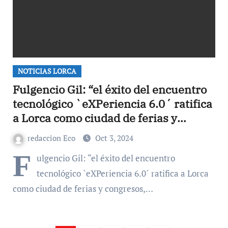
NOTICIAS LORCA
Fulgencio Gil: “el éxito del encuentro
tecnológico `eXPeriencia 6.0´ ratifica
a Lorca como ciudad de ferias y
congresos, un modelo que va a
redaccion Eco
Oct 3, 2024
cambiar el futuro de nuestro
F
ulgencio Gil: “el éxito del encuentro
municipio”
tecnológico `eXPeriencia 6.0´ ratifica a Lorca
como ciudad de ferias y congresos,…