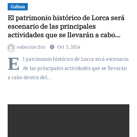
Cultura
El patrimonio histórico de Lorca será
escenario de las principales
actividades que se llevarán a cabo
dentro del Festival FILE
redaccion Eco
Oct 3, 2024
E
l patrimonio histórico de Lorca será escenario
de las principales actividades que se llevarán
a cabo dentro del…