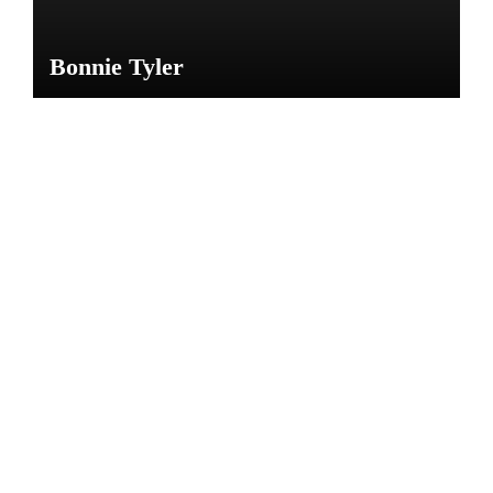
Bonnie Tyler
NOTICIAS
CARL
OS
GARD
EL
Por: