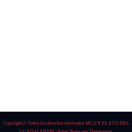
NOTICIAS
CARL
OS
GARD
EL
Por:
DJ K
Spider
Copyright © Todos los derechos reservados MCI2 Y EL ECO DEL
GUADALENTIN
|
Paper News
por
Themeansar
.