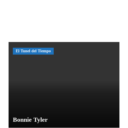
nes?
El
misteri
o de
las
Caras
de
El Tunel del Tiempo
Bélmez
por
María
M
Bonnie Tyler