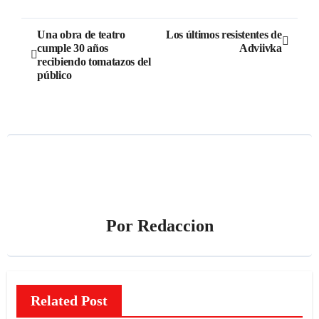
Navegación
Una obra de teatro
Los últimos resistentes de
cumple 30 años
Adviivka
de
recibiendo tomatazos del
público
entradas
Por
Redaccion
Related Post