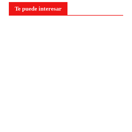
Te puede interesar
Curiosidades
¿Por
qué a
nuestr
o
cerebr
o le
NOTICIAS