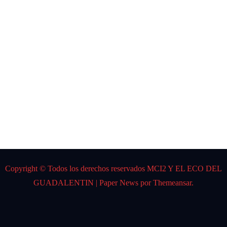
CARL
OS
GARD
EL
Por:
DJ K
Spider
Copyright © Todos los derechos reservados MCI2 Y EL ECO DEL
GUADALENTIN
|
Paper News
por
Themeansar
.