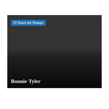
o de
las
Caras
de
El Tunel del Tiempo
Bélmez
por
María
M
Bonnie Tyler
NOTICIAS