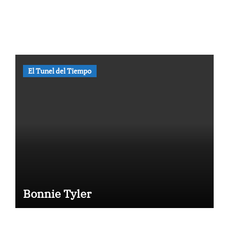
El
mister
io de
las
Caras
de
El Tunel del Tiempo
Bélme
z por
María
M
Bonnie Tyler