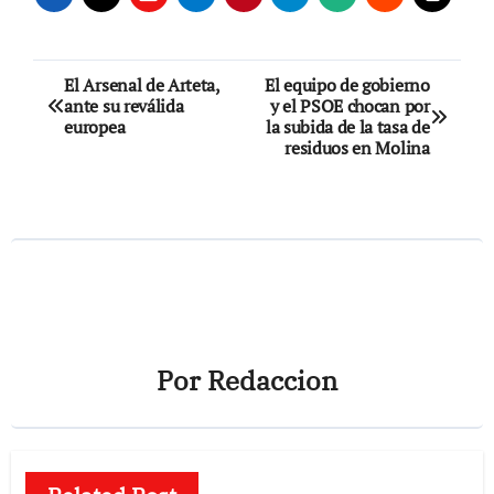
Navegación
El Arsenal de Arteta,
El equipo de gobierno
ante su reválida
y el PSOE chocan por
de
europea
la subida de la tasa de
residuos en Molina
entradas
Por
Redaccion