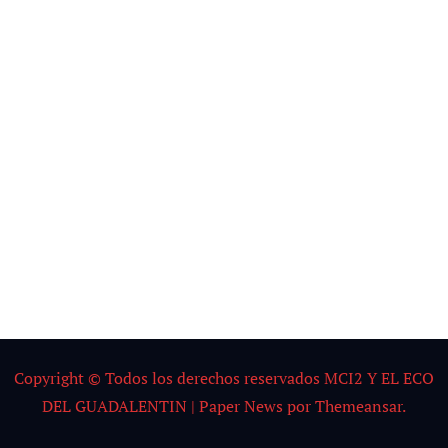
NOTICIAS
CARL
OS
GARD
EL
Por:
DJ K
Spider
Copyright © Todos los derechos reservados MCI2 Y EL ECO
DEL GUADALENTIN
|
Paper News
por
Themeansar
.