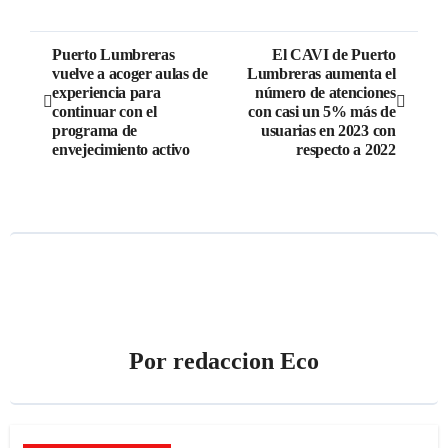
Navegación
Puerto Lumbreras
El CAVI de Puerto
vuelve a acoger aulas de
Lumbreras aumenta el
de
experiencia para
número de atenciones
continuar con el
con casi un 5% más de
entradas
programa de
usuarias en 2023 con
envejecimiento activo
respecto a 2022
Por
redaccion Eco