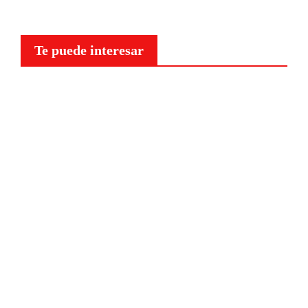
Te puede interesar
Curiosidades
¿Por
qué a
nuestr
o
cerebr