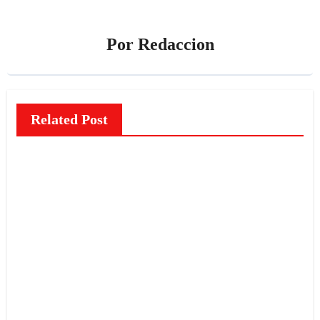
Por
Redaccion
Related Post
NOTICIAS
El
misteri
o de
las
Caras
redaccion