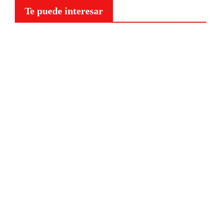
Te puede interesar
Curiosidades
¿Por
qué a
nuestr
o
cerebr
o le
NOTICIAS
sientan