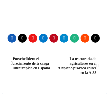
Navegación
Porsche lidera el
La tractorada de
crecimiento de la carga
agricultores en el
de
ultrarrápida en España
Altiplano provoca cortes
en la A-33
entradas