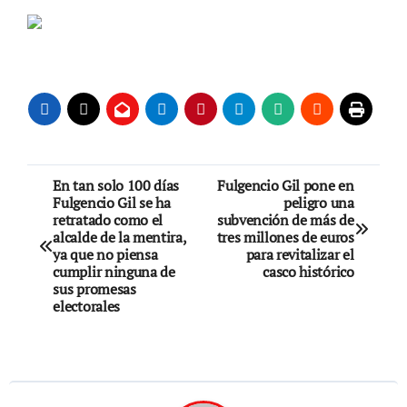
Navegación
En tan solo 100 días
Fulgencio Gil pone en
Fulgencio Gil se ha
peligro una
de
retratado como el
subvención de más de
alcalde de la mentira,
tres millones de euros
entradas
ya que no piensa
para revitalizar el
cumplir ninguna de
casco histórico
sus promesas
electorales