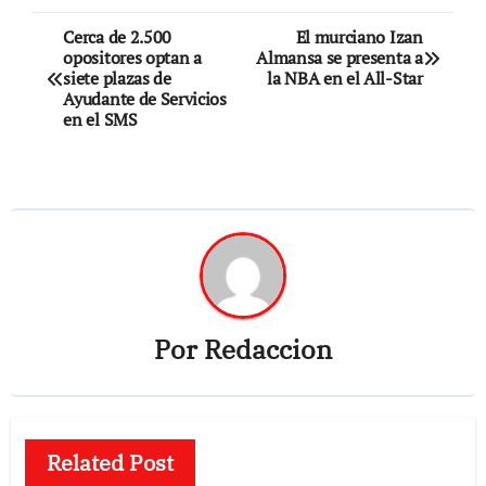
Navegación
Cerca de 2.500
El murciano Izan
opositores optan a
Almansa se presenta a
de
siete plazas de
la NBA en el All-Star
Ayudante de Servicios
entradas
en el SMS
Por
Redaccion
Related Post