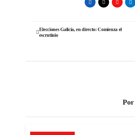
Navegación
Elecciones Galicia, en directo: Comienza el
escrutinio
de
entradas
Po