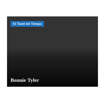
o de
las
Caras
de
El Tunel del Tiempo
Bélmez
por
María
M
Bonnie Tyler
NOTICIAS