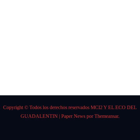
CARL
OS
GARD
EL
Por:
DJ K
Spider
Copyright © Todos los derechos reservados MCI2 Y EL ECO DEL
GUADALENTIN
|
Paper News
por
Themeansar
.