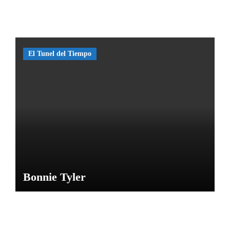
o de
las
Caras
de
El Tunel del Tiempo
Bélmez
por
María
M
Bonnie Tyler
NOTICIAS