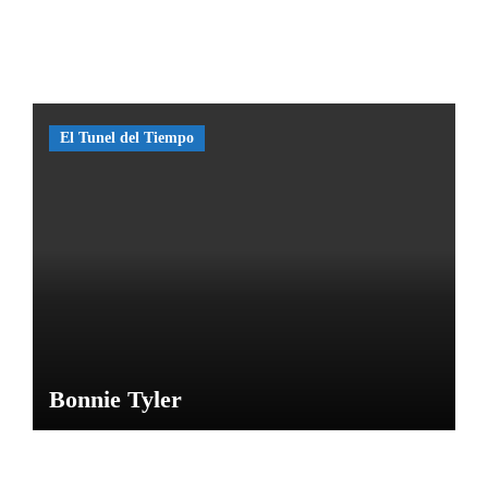
misteri
o de
las
Caras
de
El Tunel del Tiempo
Bélmez
por
María
M
Bonnie Tyler
NOTICIAS