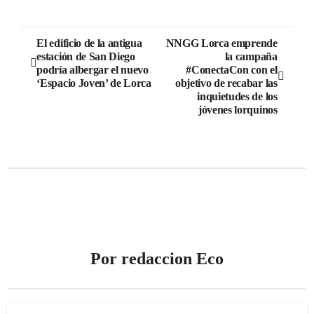
Navegación
El edificio de la antigua
NNGG Lorca emprende
estación de San Diego
la campaña
de
podría albergar el nuevo
#ConectaCon con el
‘Espacio Joven’ de Lorca
objetivo de recabar las
entradas
inquietudes de los
jóvenes lorquinos
Por
redaccion Eco