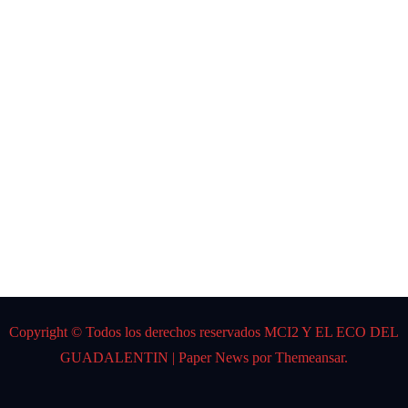
CARL
OS
GARD
EL
Por:
DJ K
Spider
Copyright © Todos los derechos reservados MCI2 Y EL ECO DEL
GUADALENTIN
|
Paper News
por
Themeansar
.