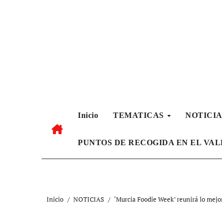
Ir
al
contenido
Inicio
TEMATICAS
NOTICI
PUNTOS DE RECOGIDA EN EL VA
Inicio
NOTICIAS
‘Murcia Foodie Week’ reunirá lo mejor