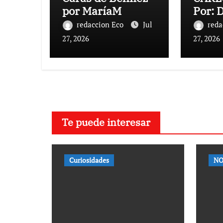
por MaríaM
Por: 
redaccion Eco
Jul
reda
27, 2026
27, 2026
Te puede interesar
Curiosidades
NO