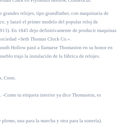
Hemán Clark en Plymouth Hollow, Conneticut.
 grandes relojes, tipo grandfather, con maquinaria de
e, y lanzó el primer modelo del popular reloj de
1913). En 1845 dejo definitivamente de producir maquinas
 sociedad «Seth Thomas Clock Co.».
mouth Hollow pasó a llamarse Thomaston en su honor en
eblo trajo la instalación de la fábrica de relojes.
n, Conn.
 -Como tu etiqueta interior ya dice Thomaston, es
plomo, una para la marcha y otra para la sonería).