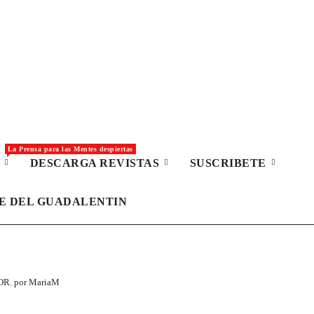
La Prensa para las Mentes despiertas
S
DESCARGA REVISTAS
SUSCRIBETE
LE DEL GUADALENTIN
R. por MariaM