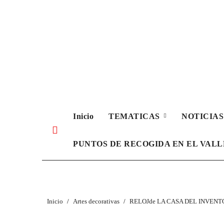
Ir
al
contenido
Inicio
TEMATICAS
NOTICIA
PUNTOS DE RECOGIDA EN EL VAL
Inicio
Artes decorativas
RELOJde LA CASA DEL INVENTO