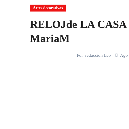
Artes decorativas
RELOJde LA CASA 
MariaM
Por
redaccion Eco
Ago 