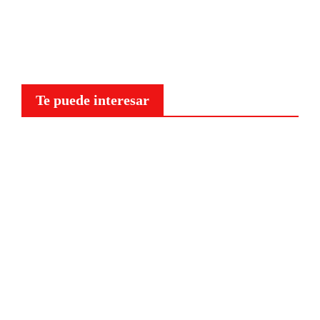
Te puede interesar
Curiosidades
¿Por
qué a