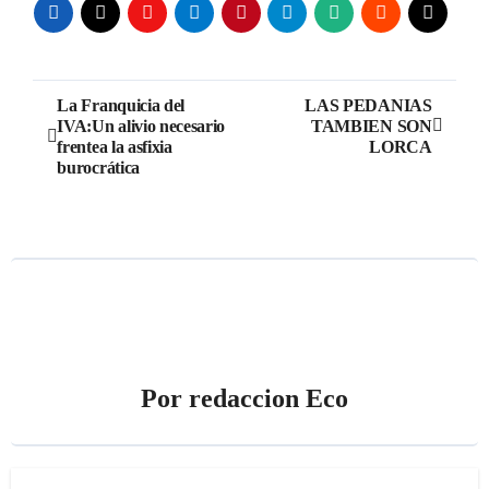
Navegación
La Franquicia del
LAS PEDANIAS
IVA:Un alivio necesario
TAMBIEN SON
de
frentea la asfixia
LORCA
burocrática
entradas
Por
redaccion Eco