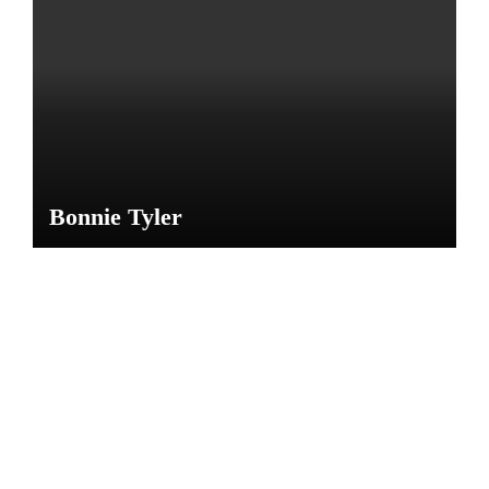
por
María
M
Bonnie Tyler
NOTICIAS